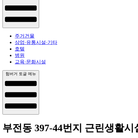
주거건물
상업·유통시설·기타
호텔
병원
교육·문화시설
험버거 토글 메뉴
부전동 397-44번지 근린생활시