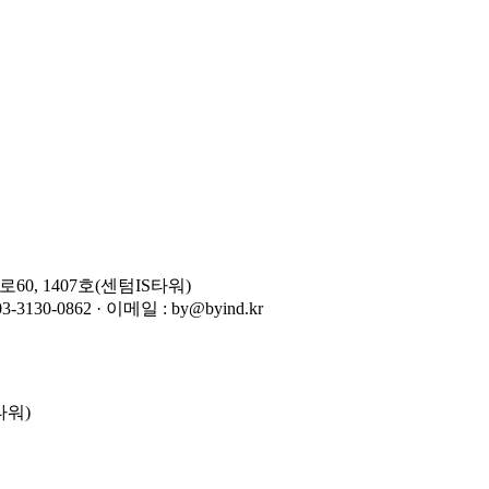
0, 1407호(센텀IS타워)
-3130-0862 · 이메일 : by@byind.kr
타워)