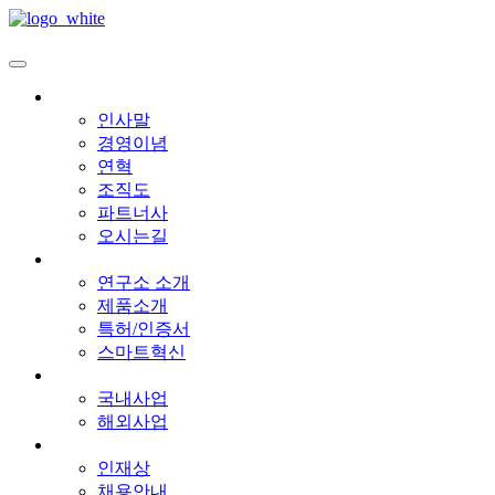
회사소개
인사말
경영이념
연혁
조직도
파트너사
오시는길
기술혁신
연구소 소개
제품소개
특허/인증서
스마트혁신
공사실적
국내사업
해외사업
인재채용
인재상
채용안내