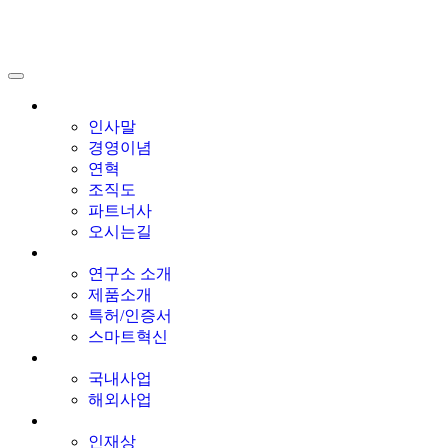
회사소개
인사말
경영이념
연혁
조직도
파트너사
오시는길
기술혁신
연구소 소개
제품소개
특허/인증서
스마트혁신
공사실적
국내사업
해외사업
인재채용
인재상