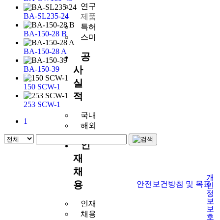
연구소 소개
BA-SL235-24
제품소개
특허/인증서
BA-150-28 B
스마트혁신
BA-150-28 A
공
사
BA-150-39
실
150 SCW-1
적
253 SCW-1
국내사업
1
해외사업
인
재
채
개
용
안전보건방침 및 목표
인
정
보
인재상
보
채용안내
호