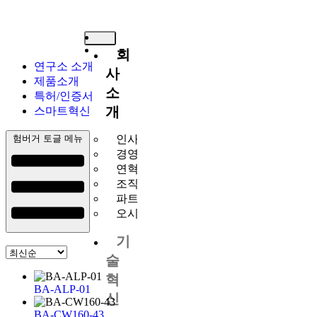
회
연구소 소개
사
제품소개
소
특허/인증서
개
스마트혁신
험버거 토글 메뉴
인사말
경영이념
연혁
조직도
파트너사
오시는길
기
술
혁
BA-ALP-01
신
BA-CW160-43